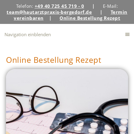
Telefon:
+49 40 725 45 719 - 0
|
E-Mail:
team@hautarztpraxis-bergedorf.de
|
Termin
vereinbaren
|
Online Bestellung Rezept
Navigation einblenden
Online Bestellung Rezept