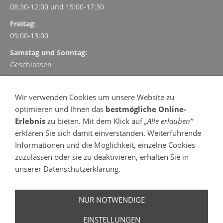
08:30-12:00 und
15:00-17:30
Freitag:
09:00-13:00
Samstag und Sonntag:
Geschlossen
TERMINVEREINBARUNG
Wir verwenden Cookies um unsere Website zu
Vereinbaren und verwalten Sie Ihre Termin einfach, schnell
optimieren und Ihnen das
bestmögliche Online-
und kostenlos online
Erlebnis
zu bieten. Mit dem Klick auf
„Alle erlauben“
- 24 Stunden am Tag
erklären Sie sich damit einverstanden. Weiterführende
- 7 Tage in der Woche
Informationen und die Möglichkeit, einzelne Cookies
Termin vereinbaren
zuzulassen oder sie zu deaktivieren, erhalten Sie in
OFFENE SPRECHSTUNDE
unserer Datenschutzerklärung.
Montag, Dienstag, Donnerstag und Freitag
(Mittwoch
keine
offene Sprechstunde)
NUR NOTWENDIGE
Bitte melden Sie sich um 9:00 Uhr in der Praxis an.
EINSTELLUNGEN
(
Begrenzte Patientenzahl / weitere Informationen
)