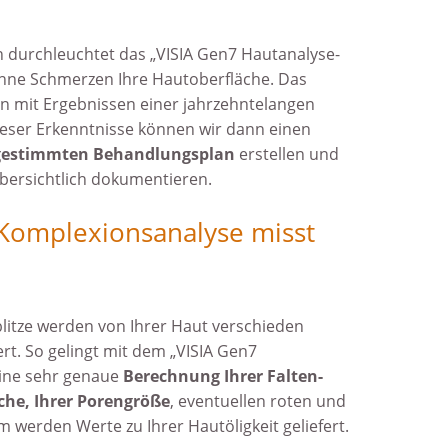
 durch­leuchtet das „VISIA Gen7 Haut­analyse-
hne Schmerzen Ihre Haut­ober­fläche. Das
n mit Ergeb­nissen einer jahr­zehnte­langen
ieser Erkennt­nisse können wir dann einen
abge­stimmten Behand­lungsplan
erstellen und
bersicht­lich dokumentieren.
-Komplexionsanalyse misst
blitze werden von Ihrer Haut verschie­den
iert. So gelingt mit dem „VISIA Gen7
ine sehr genaue
Berech­nung Ihrer Falten­
äche, Ihrer Porengröße
, eventuel­len roten und
werden Werte zu Ihrer Haut­öligkeit geliefert.