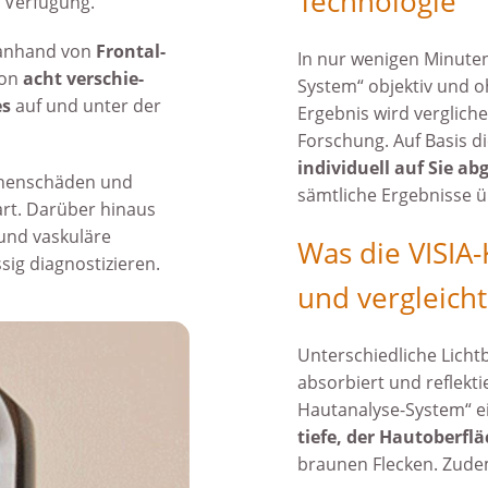
Technologie
r Verfügung.
t anhand von
Frontal-
In nur wenigen Minuten
von
acht verschie­
System“ objektiv und o
es
auf und unter der
Ergebnis wird vergliche
Forschung. Auf Basis d
indivi­duell auf Sie 
nnen­schäden und
sämtliche Ergeb­nisse ü
art. Darüber hinaus
und vaskuläre
Was die VISIA
sig diagnos­tizieren.
und vergleicht
Unterschiedliche Licht­
absor­biert und reflekt
Hautanalyse-System“ e
tiefe, der Hautober­fl
braunen Flecken. Zudem 