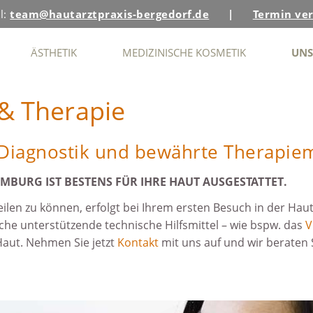
l:
team@hautarztpraxis-bergedorf.de
|
Termin ve
ÄSTHETIK
MEDIZINISCHE KOSMETIK
UNS
& Therapie
 Diagnostik und bewährte Therapie
BURG IST BESTENS FÜR IHRE HAUT AUSGESTATTET.
en zu können, erfolgt bei Ihrem ersten Besuch in der Hau
he unterstützende technische Hilfsmittel – wie bspw.
das
V
 Haut. Nehmen Sie jetzt
Kontakt
mit uns auf und wir beraten 