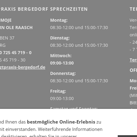
RAXIS BERGEDORF
SPRECHZEITEN
TE
 MOJE
Montag:
Ver
ÖRN OLE RAASCH
08:30-12:00 und
15:00-17:30
Ter
onl
BEN 37
Dienstag:
- 2
URG
08:30-12:00 und
15:00-17:30
- 7
0 725 45 719 - 0
Mittwoch:
5 45 719 - 30
Ter
09:00-13:00
tpraxis-bergedorf.de
OF
Donnerstag:
08:30-12:00 und
15:00-17:30
Mon
Fre
Freitag:
(Mi
09:00-13:00
Bit
Samstag und Sonntag:
der
Geschlossen
(
Be
nd Ihnen das
bestmögliche Online-Erlebnis
zu
Inf
mit einverstanden. Weiterführende Informationen
deaktivieren, erhalten Sie in unserer