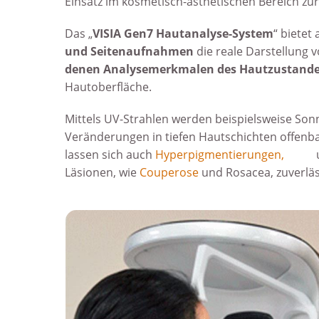
Einsatz im kosmetisch-ästhetischen Bereich zu
Das „
VISIA Gen7 Hautanalyse-System
“ biete
und Seiten­aufnahmen
die reale Darstellung 
denen Analyse­­merkmalen des Haut­zustand
Haut­ober­fläche.
Mittels UV-Strahlen werden beispiels­weise So
Verän­derungen in tiefen Haut­schichten offenb
lassen sich auch
Hyper­pigmen­tierungen
,
Akne
Läsionen, wie
Couperose
und Rosacea, zuver­läs