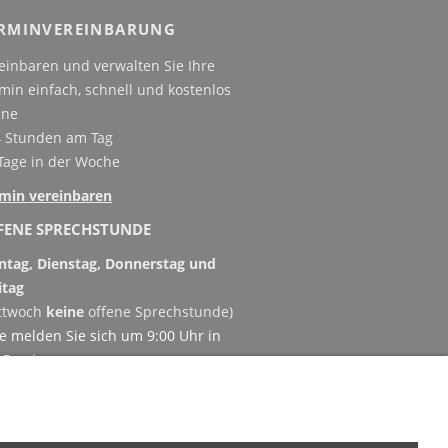
RMINVEREINBARUNG
einbaren und verwalten Sie Ihre
min einfach, schnell und kostenlos
ine
4 Stunden am Tag
 Tage in der Woche
min vereinbaren
FENE SPRECHSTUNDE
tag, Dienstag, Donnerstag und
itag
ttwoch
keine
offene Sprechstunde)
te melden Sie sich um 9:00 Uhr in
 Praxis an.
grenzte Patientenzahl / weitere
ormationen
)