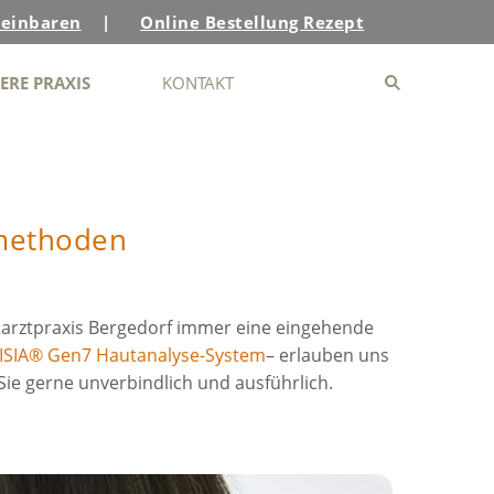
reinbaren
|
Online Bestellung Rezept
ERE PRAXIS
KONTAKT
­methoden
tarztpraxis Bergedorf immer eine eingehende
ISIA® Gen7 Hautanalyse-System
– erlauben uns
Sie gerne unverbindlich und ausführlich.