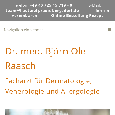
Telefon:
+49 40 725 45 719 - 0
|
E-Mail:
team@hautarztpraxis-bergedorf.de
|
Termin
vereinbaren
|
Online Bestellung Rezept
Navigation einblenden
Dr. med. Björn Ole
Raasch
Facharzt für Dermatologie,
Venerologie und Allergologie